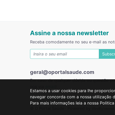
Assine a nossa newsletter
Receba comodamente no seu e-mail as not
Subsc
geral@oportalsaude.com
Em caso de qualquer dúvida ou questão po
nos via
email
!
Estamos a usar cookies para lhe proporcion
navegar concorda com a nossa utilização d
Política de Privacidade
Resolução de Litíg
Para mais informações leia a nossa Politica
© O Portal Saúde · Powered by
WindByInternet