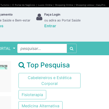
e Turismo
|
O Portal de Negócios
|
Luxos Online
|
Shopping Online
|
Shopping Lisboa
|
EasyPro
rçamento
Faça Login
de Saúde e Bem-estar
ou adira ao Portal Saúde
os
Entrar
ORTAL
Top Pesquisa
Cabeleireiros e Estética
Corporal
Fisioterapia
Medicina Alternativa