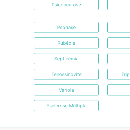
Psiconeurose
Psoríase
Rubéola
Septicémia
Tenossinovite
Tri
Varíola
Esclerose Múltipla