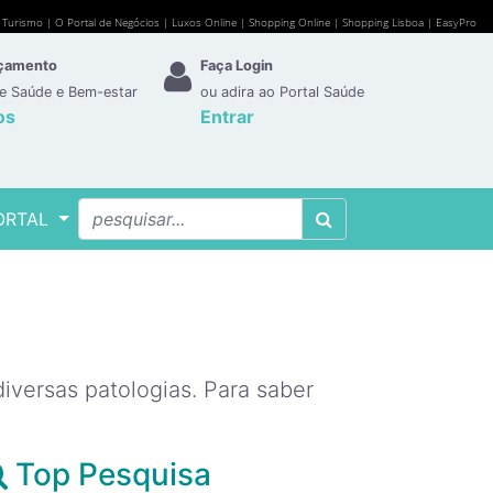
e Turismo
|
O Portal de Negócios
|
Luxos Online
|
Shopping Online
|
Shopping Lisboa
|
EasyPro
rçamento
Faça Login
de Saúde e Bem-estar
ou adira ao Portal Saúde
os
Entrar
ORTAL
versas patologias. Para saber
Top Pesquisa