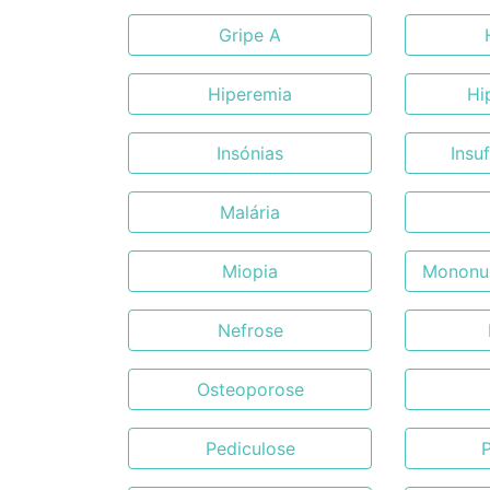
Gripe A
Hiperemia
Hi
Insónias
Insu
Malária
Miopia
Mononuc
Nefrose
Osteoporose
Pediculose