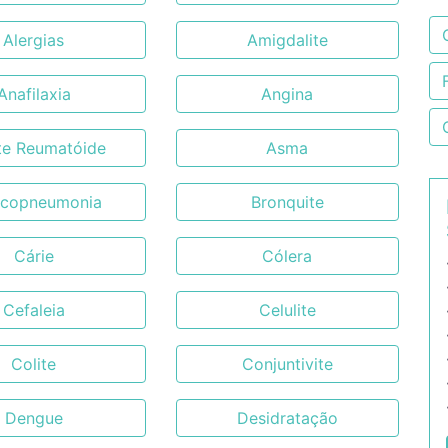
Alergias
Amigdalite
Anafilaxia
Angina
ite Reumatóide
Asma
ncopneumonia
Bronquite
Cárie
Cólera
Cefaleia
Celulite
Colite
Conjuntivite
Dengue
Desidratação