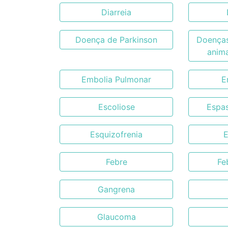
Diarreia
Doença de Parkinson
Doenças
anim
Embolia Pulmonar
E
Escoliose
Espa
Esquizofrenia
E
Febre
Fe
Gangrena
Glaucoma