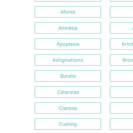
Afonia
Amnésia
Apoplexia
Artr
Astigmatismo
Bro
Bursite
Cataratas
Cianose
Cushing