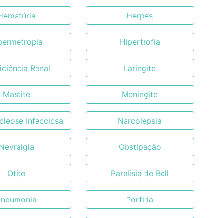
Hematúria
Herpes
permetropia
Hipertrofia
ficiência Renal
Laringite
Mastite
Meningite
leose Infecciosa
Narcolepsia
Nevralgia
Obstipação
Otite
Paralisia de Bell
Pneumonia
Porfiria