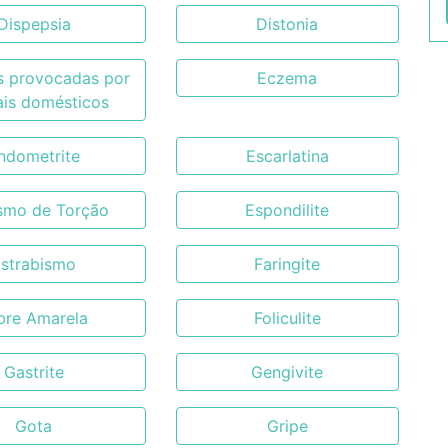
Dispepsia
Distonia
 provocadas por
Eczema
ais domésticos
ndometrite
Escarlatina
smo de Torção
Espondilite
strabismo
Faringite
bre Amarela
Foliculite
Gastrite
Gengivite
Gota
Gripe