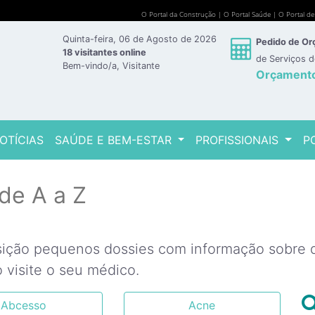
O Portal da Construção
|
O Portal Saúde
|
O Portal d
Quinta-feira, 06 de Agosto de 2026
Pedido de O
18 visitantes online
de Serviços 
Bem-vindo/a, Visitante
Orçament
OTÍCIAS
SAÚDE E BEM-ESTAR
PROFISSIONAIS
P
de A a Z
sição pequenos dossies com informação sobre di
 visite o seu médico.
Abcesso
Acne