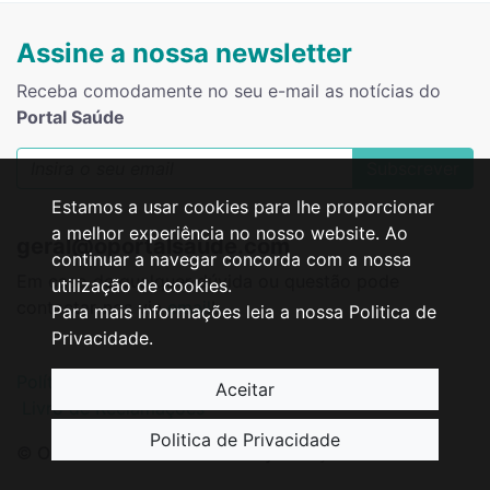
Assine a nossa newsletter
Receba comodamente no seu e-mail as notícias do
Portal Saúde
Subscrever
Estamos a usar cookies para lhe proporcionar
a melhor experiência no nosso website. Ao
geral@oportalsaude.com
continuar a navegar concorda com a nossa
Em caso de qualquer dúvida ou questão pode
utilização de cookies.
contactar-nos via
email
!
Para mais informações leia a nossa Politica de
Privacidade.
Política de Privacidade
Resolução de Litígios
Aceitar
Livro de Reclamações
Politica de Privacidade
© O Portal Saúde · Powered by
WindByInternet