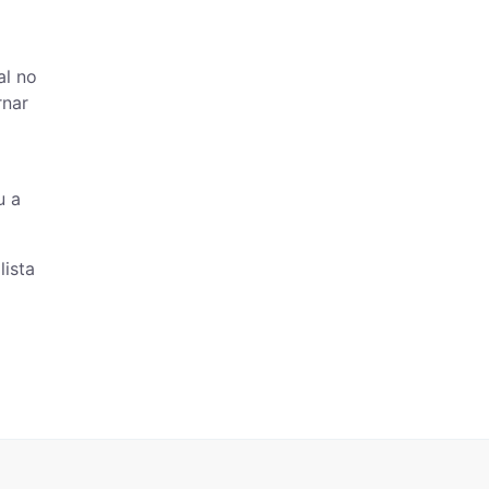
al no
rnar
u a
lista