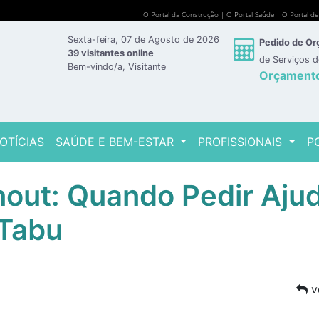
O Portal da Construção
|
O Portal Saúde
|
O Portal d
Sexta-feira, 07 de Agosto de 2026
Pedido de O
39 visitantes online
de Serviços 
Bem-vindo/a, Visitante
Orçament
OTÍCIAS
SAÚDE E BEM-ESTAR
PROFISSIONAIS
P
nout: Quando Pedir Aju
 Tabu
v