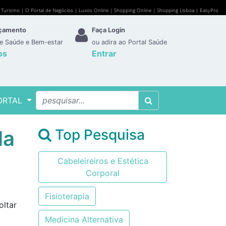
e Turismo
|
O Portal de Negócios
|
Luxos Online
|
Shopping Online
|
Shopping Lisboa
|
EasyPro
rçamento
Faça Login
de Saúde e Bem-estar
ou adira ao Portal Saúde
os
Entrar
ORTAL
da
Top Pesquisa
Cabeleireiros e Estética
Corporal
Fisioterapia
oltar
Medicina Alternativa