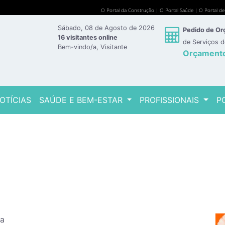
O Portal da Construção
|
O Portal Saúde
|
O Portal d
Sábado, 08 de Agosto de 2026
Pedido de O
16 visitantes online
de Serviços 
Bem-vindo/a, Visitante
Orçament
OTÍCIAS
SAÚDE E BEM-ESTAR
PROFISSIONAIS
P
ia