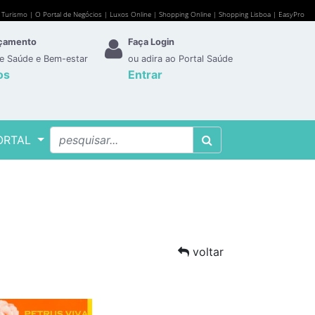
e Turismo
|
O Portal de Negócios
|
Luxos Online
|
Shopping Online
|
Shopping Lisboa
|
EasyPro
rçamento
Faça Login
de Saúde e Bem-estar
ou adira ao Portal Saúde
os
Entrar
ORTAL
voltar