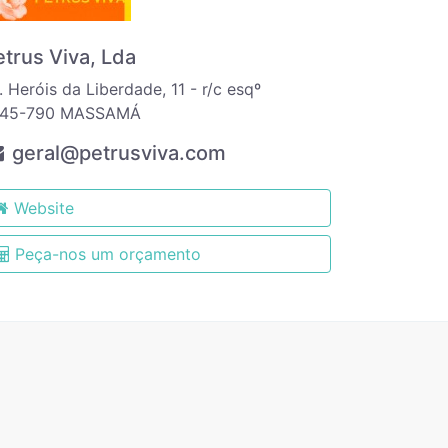
etrus Viva, Lda
. Heróis da Liberdade, 11 - r/c esqº
745-790 MASSAMÁ
geral@petrusviva.com
Website
Peça-nos um orçamento